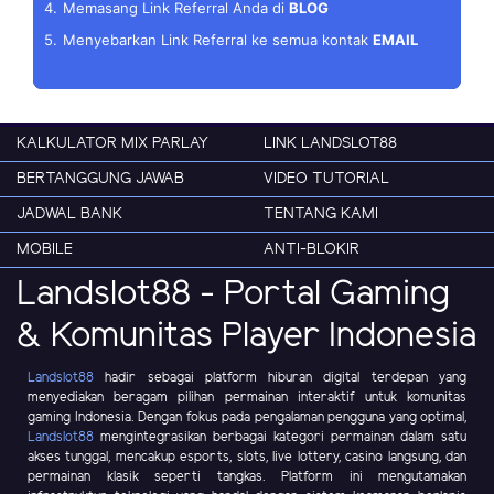
4.
Memasang Link Referral Anda di
BLOG
5.
Menyebarkan Link Referral ke semua kontak
EMAIL
KALKULATOR MIX PARLAY
LINK LANDSLOT88
BERTANGGUNG JAWAB
VIDEO TUTORIAL
JADWAL BANK
TENTANG KAMI
MOBILE
ANTI-BLOKIR
Landslot88 - Portal Gaming
& Komunitas Player Indonesia
Landslot88
hadir sebagai platform hiburan digital terdepan yang
menyediakan beragam pilihan permainan interaktif untuk komunitas
gaming Indonesia. Dengan fokus pada pengalaman pengguna yang optimal,
Landslot88
mengintegrasikan berbagai kategori permainan dalam satu
akses tunggal, mencakup esports, slots, live lottery, casino langsung, dan
permainan klasik seperti tangkas. Platform ini mengutamakan