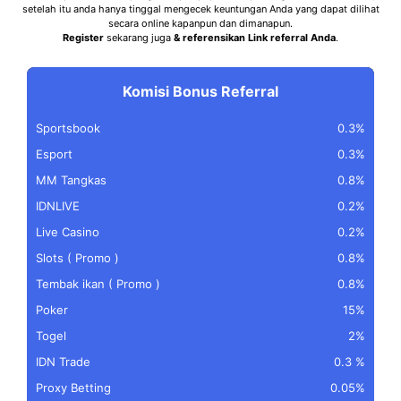
setelah itu anda hanya tinggal mengecek keuntungan Anda yang dapat dilihat
secara online kapanpun dan dimanapun.
Register
sekarang juga
& referensikan Link referral Anda
.
Komisi Bonus Referral
Sportsbook
0.3%
Esport
0.3%
MM Tangkas
0.8%
IDNLIVE
0.2%
Live Casino
0.2%
Slots ( Promo )
0.8%
Tembak ikan ( Promo )
0.8%
Poker
15%
Togel
2%
IDN Trade
0.3 %
Proxy Betting
0.05%