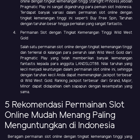
online dengan tingkat kemenangan tinggi Starlight Princess jebolan
Pragmatic Play ini sangat digandrungi para pemain slot Indonesia.
Terdapat banyak variasi dalam permainan slot online dengan
tingkat kemenangan tinggi ini seperti Buy Free Spin, Taruhan
dengan taruhan besar hingga perkalian yang sangat fantastis.
Permainan Slot dengan Tingkat Kemenangan Tinggi Wild West
Gold
Salah satu permainan slot online dengan tingkat kemenangan tinggi
dan terkenal di kalangan para penaruh ialah Wild West Gold dari
Pragmatic Play yang telah memberikan banyak kemenangan
fantastis kepada para anggota LANDSLOT88. Nilai taruhan yang
kecil menjadi keuntungan dalam permainan slot online ini, sehingga
dengan taruhan kecil Anda dapat memenangkan jackpot terbesar
di Wild West Gold. Ranking jackpot terbesar dari Grand, Major,
Minor dapat didapatkan oleh siapapun dengan kesempatan yang
sama.
5 Rekomendasi Permainan Slot
Online Mudah Menang Paling
Menguntungkan di Indonesia
Beragam permainan slot online dengan tingkat kemenangan tinggi yang