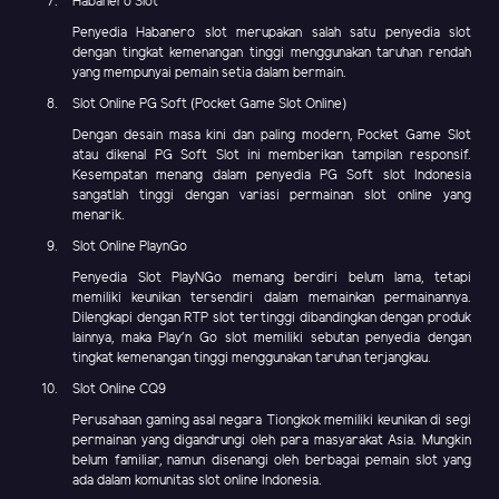
Habanero Slot
Penyedia Habanero slot merupakan salah satu penyedia slot
dengan tingkat kemenangan tinggi menggunakan taruhan rendah
yang mempunyai pemain setia dalam bermain.
Slot Online PG Soft (Pocket Game Slot Online)
Dengan desain masa kini dan paling modern, Pocket Game Slot
atau dikenal PG Soft Slot ini memberikan tampilan responsif.
Kesempatan menang dalam penyedia PG Soft slot Indonesia
sangatlah tinggi dengan variasi permainan slot online yang
menarik.
Slot Online PlaynGo
Penyedia Slot PlayNGo memang berdiri belum lama, tetapi
memiliki keunikan tersendiri dalam memainkan permainannya.
Dilengkapi dengan RTP slot tertinggi dibandingkan dengan produk
lainnya, maka Play'n Go slot memiliki sebutan penyedia dengan
tingkat kemenangan tinggi menggunakan taruhan terjangkau.
Slot Online CQ9
Perusahaan gaming asal negara Tiongkok memiliki keunikan di segi
permainan yang digandrungi oleh para masyarakat Asia. Mungkin
belum familiar, namun disenangi oleh berbagai pemain slot yang
ada dalam komunitas slot online Indonesia.