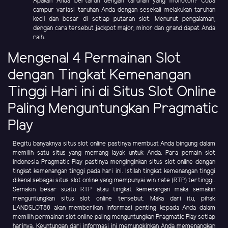
Apakah Anda bertaruh dengan taruhan yang monoton? Coba
campur variasi taruhan Anda dengan sesekali melakukan taruhan
kecil dan besar di setiap putaran slot. Menurut pengalaman,
dengan cara tersebut jackpot major, minor dan grand dapat Anda
raih.
Mengenal 4 Permainan Slot
dengan Tingkat Kemenangan
Tinggi Hari ini di Situs Slot Online
Paling Menguntungkan Pragmatic
Play
Begitu banyaknya situs slot online pastinya membuat Anda bingung dalam
memilih satu situs yang memang layak untuk Anda. Para pemain slot
Indonesia Pragmatic Play pastinya menginginkan situs slot online dengan
tingkat kemenangan tinggi pada hari ini. Istilah tingkat kemenangan tinggi
dikenal sebagai situs slot online yang mempunyai win rate (RTP) tertinggi.
Semakin besar suatu RTP atau tingkat kemenangan maka semakin
menguntungkan situs slot online tersebut. Maka dari itu, pihak
LANDSLOT88 akan memberikan informasi penting kepada Anda dalam
memilih permainan slot online paling menguntungkan Pragmatic Play setiap
harinya. Keuntungan dari informasi ini memungkinkan Anda memenangkan