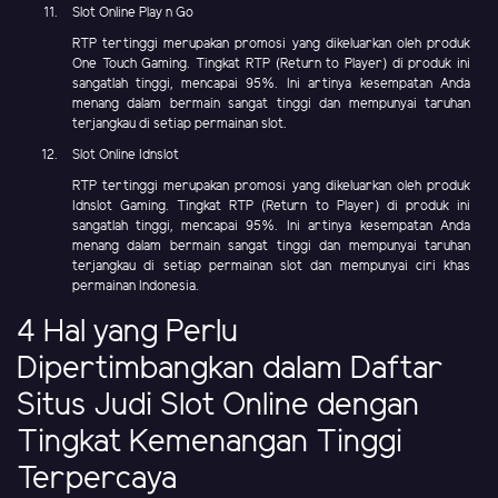
Slot Online Play n Go
RTP tertinggi merupakan promosi yang dikeluarkan oleh produk
One Touch Gaming. Tingkat RTP (Return to Player) di produk ini
sangatlah tinggi, mencapai 95%. Ini artinya kesempatan Anda
menang dalam bermain sangat tinggi dan mempunyai taruhan
terjangkau di setiap permainan slot.
Slot Online Idnslot
RTP tertinggi merupakan promosi yang dikeluarkan oleh produk
Idnslot Gaming. Tingkat RTP (Return to Player) di produk ini
sangatlah tinggi, mencapai 95%. Ini artinya kesempatan Anda
menang dalam bermain sangat tinggi dan mempunyai taruhan
terjangkau di setiap permainan slot dan mempunyai ciri khas
permainan Indonesia.
4 Hal yang Perlu
Dipertimbangkan dalam Daftar
Situs Judi Slot Online dengan
Tingkat Kemenangan Tinggi
Terpercaya