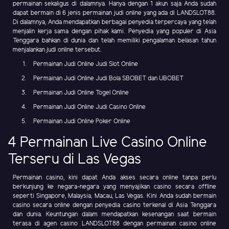
permainan sekaligus di dalamnya. Hanya dengan 1 akun saja Anda sudah
dapat bermain di 6 jenis permainan judi online yang ada di LANDSLOT88.
Di dalamnya, Anda mendapatkan berbagai penyedia terpercaya yang telah
menjalin kerja sama dengan pihak kami. Penyedia yang populer di Asia
Tenggara bahkan di dunia dan telah memiliki pengalaman belasan tahun
menjalankan judi online tersebut.
Permainan Judi Online Judi Slot Online
Permainan Judi Online Judi Bola SBOBET dan UBOBET
Permainan Judi Online Togel Online
Permainan Judi Online Judi Casino Online
Permainan Judi Online Poker Online
4 Permainan Live Casino Online
Terseru di Las Vegas
Permainan casino, kini dapat Anda akses secara online tanpa perlu
berkunjung ke negara-negara yang menyajikan casino secara offline
seperti Singapore, Malaysia, Macau, Las Vegas. Kini Anda sudah bermain
casino secara online dengan penyedia casino terkenal di Asia Tenggara
dan dunia. Keuntungan dalam mendapatkan kesenangan saat bermain
terasa di agen casino LANDSLOT88 dengan permainan casino online